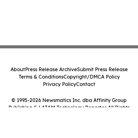
About
Press Release Archive
Submit Press Release
Terms & Conditions
Copyright/DMCA Policy
Privacy Policy
Contact
© 1995-2026 Newsmatics Inc. dba Affinity Group
Publishing & LATAM Technology Reporter. All Rights
Reserved.
Cookie Settings / Your Privacy Choices