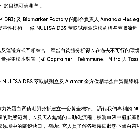
% 的目標可偵測率 。
RI) 及 Biomarker Factory 的聯合負責人 Amanda 
性技術。 像 NULISA DBS 萃取試劑盒這樣的標準萃取
化採集及運送方式互相結合，讓蛋白質體分析得以在過去不可行的
採集樣本裝置（如 Capitainer、Telimmune、Mitra
於 NULISA DBS 萃取試劑盒及 Alamar 全方位精準蛋白質
力為蛋白質偵測與分析建立一套黃金標準。 憑藉我們專利的 NULI
廣的動態範圍，以及天衣無縫的自動化流程，檢測血液中極低濃度
學領域中的關鍵缺口，協助研究人員了解各種疾病狀態下蛋白質