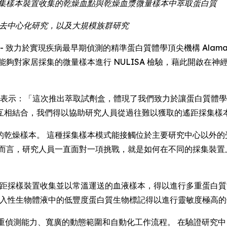
遙距採集樣本裝置收集的乾燥血點與乾燥血漿微量樣本中萃取蛋白質
究、去中心化研究，以及大規模族群研究
E) -- 致力於實現疾病最早期偵測的精準蛋白質體學頂尖機構 Alamar Bio
研究人員能夠對家居採集的微量樣本進行 NULISA 檢驗，藉此開
Luo 博士表示：「這次推出萃取試劑盒，體現了我們致力於讓蛋白質體
互相結合，我們得以協助研究人員從過往難以獲取的遙距採集樣
的乾燥樣本。 這種採集樣本模式能接觸位於主要研究中心以外的
學而言，研究人員一直面對一項挑戰，就是如何在不同的採集裝置
讓以遙距採樣裝置收集並以常溫運送的血液樣本，得以進行多重蛋白
合，讓非侵入性生物體液中的低豐度蛋白質生物標記得以進行靈敏度極高
偵測能力、寬廣的動態範圍和自動化工作流程。 在驗證研究中，Alama