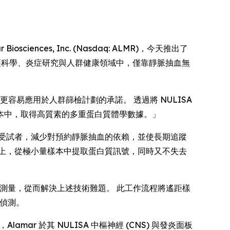
sciences, Inc. (Nasdaq: ALMR)，今天推出了
啟在神經科學、炎症研究與人群健康領域中，僅靠靜脈抽血無
學更容易應用於人群篩檢計劃的承諾。 透過將 NULISA
本中，取得高質素的多重蛋白質體學數據。」
受試者，減少對預約靜脈抽血的依賴，並使長期追蹤
上，從極小量樣本中提取蛋白質訊號，同時又不失去
質測量，從而解決上述技術難題。 此工作流程將遙距樣
的偵測。
r 於其 NULISA 中樞神經 (CNS) 與發炎面板