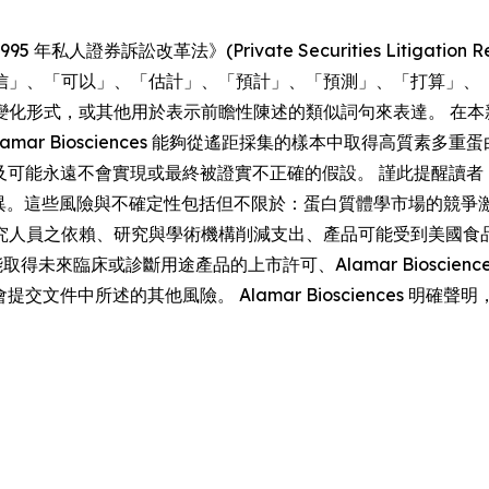
券訴訟改革法》(Private Securities Litigation Re
信」、「可以」、「估計」、「預計」、「預測」、「打算」、
變化形式，或其他用於表示前瞻性陳述的類似詞句來表達。 在本
mar Biosciences 能夠從遙距採集的樣本中取得高質素
的預期，並涉及可能永遠不會實現或最終被證實不正確的假設。 謹此提醒讀
有重大差異。這些風險與不確定性包括但不限於：蛋白質體學市場的
人員之依賴、研究與學術機構削減支出、產品可能受到美國食品藥物
性、未能取得未來臨床或診斷用途產品的上市許可、Alamar Biosc
交易委員會提交文件中所述的其他風險。 Alamar Bioscience