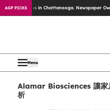
e
Chaos in Chattanooga. Newspaper Owner Calls 
AGP PICKS
Menu
Alamar Bioscien
析