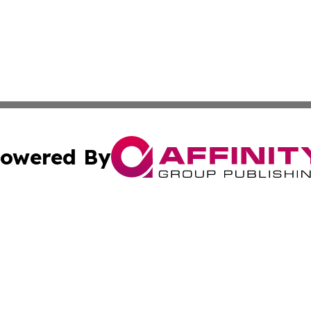
owered By
ubmit Press Release
Terms & Conditions
Copyright/DMCA
c. dba Affinity Group Publishing & LATAM Technology Repo
Cookie Settings / Your Privacy Choices