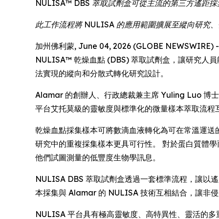
NULISA™ DBS 萃取試劑盒可從主流的第三方
此工作流程將 NULISA 的應用範圍擴展至縱向研
加州佛利蒙, June 04, 2026 (GLOBE NEWSWIR
NULISA™ 乾燥血點 (DBS) 萃取試劑盒，讓
法實現的縱向和分散式轉化研究設計。
Alamar 的創辦人、行政總裁兼主席 Yuling 
平台艾托莫級的靈敏度與標準化的微量樣本萃取流程
乾燥血點採集樣本可將數滴血液轉化為可在常溫運送
研究中的重複採集樣本更具可行性。 對於蛋白質體
他們試圖測量的低豐度生物學訊息。
NULISA DBS 萃取試劑盒透過一套標準流程，
本採集與 Alamar 的 NULISA 技術互相結
NULISA 平台具有極高靈敏度、高特異性、靈活的多重