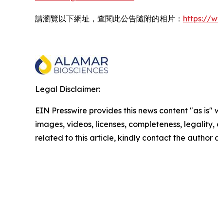
請瀏覽以下網址，查閱此公告隨附的相片：
https:/
Legal Disclaimer:
EIN Presswire provides this news content "as is" 
images, videos, licenses, completeness, legality, o
related to this article, kindly contact the author