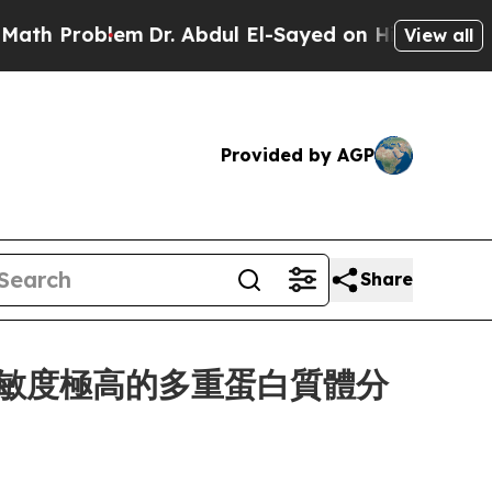
oblem
Dr. Abdul El-Sayed on Historic Michigan Win
View all
Provided by AGP
Share
用於靈敏度極高的多重蛋白質體分