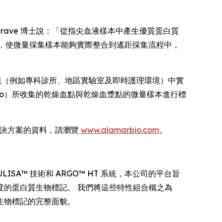
Heslegrave 博士說：「從指尖血液樣本中產生優質蛋白質
流程，使微量採集樣本能夠實際整合到遙距採集流程中，
環境（例如專科診所、地區實驗室及即時護理環境）中實
 與 Tasso）所收集的乾燥血點與乾燥血漿點的微量樣本進行標
體學解決方案的資料，請瀏覽
www.alamarbio.com
。
SA™ 技術和 ARGO™ HT 系統，本公司的平台旨
的蛋白質生物標記。 我們將這些特性組合稱之為
生物標記的完整面貌。