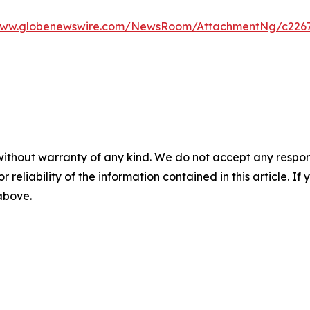
/www.globenewswire.com/NewsRoom/AttachmentNg/c2267
without warranty of any kind. We do not accept any responsib
r reliability of the information contained in this article. I
 above.