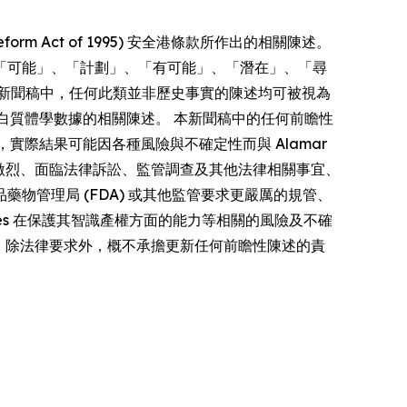
form Act of 1995) 安全港條款所作出的相關陳述。
「可能」、「計劃」、「有可能」、「潛在」、「尋
新聞稿中，任何此類並非歷史事實的陳述均可被視為
多重蛋白質體學數據的相關陳述。 本新聞稿中的任何前瞻性
者，實際結果可能因各種風險與不確定性而與 Alamar
競爭激烈、面臨法律訴訟、監管調查及其他法律相關事宜、
管理局 (FDA) 或其他監管要求更嚴厲的規管、
iences 在保護其智識產權方面的能力等相關的風險及不確
s 明確聲明，除法律要求外，概不承擔更新任何前瞻性陳述的責