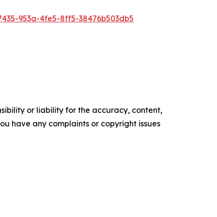
435-953a-4fe5-8ff5-38476b503db5
ility or liability for the accuracy, content,
f you have any complaints or copyright issues