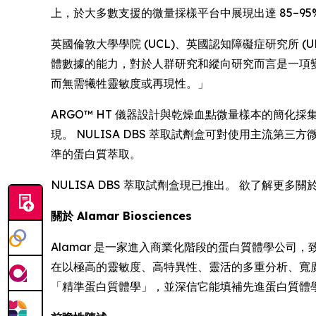
上，於大多數支援的微量採樣平台中展現出達 85–95
英國倫敦大學學院 (UCL)、英國認知障礙症研究所 (UK D
體數據的能力，對於人群研究和縱向研究而言是一項變革
而無需犧牲靈敏度或再現性。」
ARGO™ HT 儀器設計與乾燥血點微量樣本的簡
現。 NULISA DBS 萃取試劑盒可對使用主流第三方微量
準的蛋白質萃取。
NULISA DBS 萃取試劑盒現已推出。 欲了解更多關
關於 Alamar Biosciences
Alamar 是一家進入商業化階段的蛋白質體學公司，致
在以極高的靈敏度、高特異性、靈活的多重分析、寬
「精準蛋白質體學」，並深信它能填補先進蛋白質體