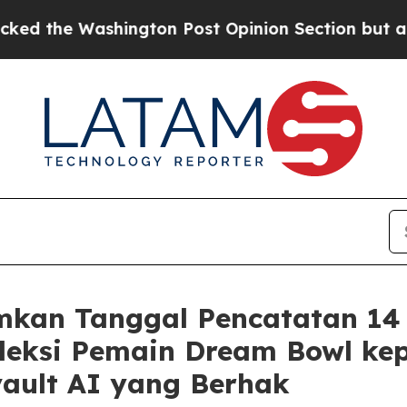
hington Post Opinion Section but at Least he's o
kan Tanggal Pencatatan 14
Seleksi Pemain Dream Bowl 
ault AI yang Berhak