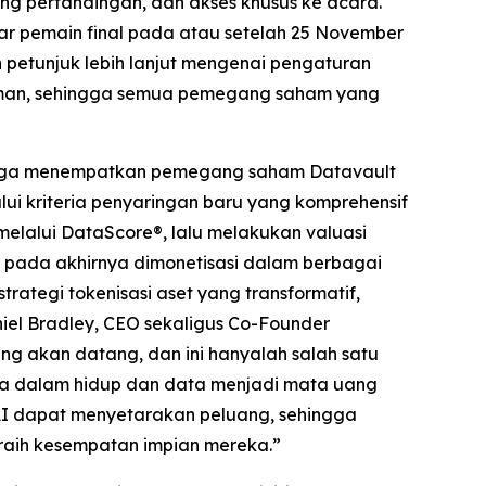
ing pertandingan, dan akses khusus ke acara.
tar pemain final pada atau setelah 25 November
etunjuk lebih lanjut mengenai pengaturan
iriman, sehingga semua pemegang saham yang
i juga menempatkan pemegang saham Datavault
lui kriteria penyaringan baru yang komprehensif
melalui DataScore®, lalu melakukan valuasi
n pada akhirnya dimonetisasi dalam berbagai
ategi tokenisasi aset yang transformatif,
niel Bradley, CEO sekaligus Co-Founder
ng akan datang, dan ini hanyalah salah satu
a dalam hidup dan data menjadi mata uang
I dapat menyetarakan peluang, sehingga
raih kesempatan impian mereka.”