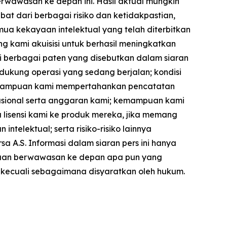
rwawasan ke depan ini. Hasil aktual mungkin
at dari berbagai risiko dan ketidakpastian,
ua kekayaan intelektual yang telah diterbitkan
 kami akuisisi untuk berhasil meningkatkan
i berbagai paten yang disebutkan dalam siaran
dukung operasi yang sedang berjalan; kondisi
kemampuan kami mempertahankan pencatatan
sional serta anggaran kami; kemampuan kami
 lisensi kami ke produk mereka, jika memang
ntelektual; serta risiko-risiko lainnya
a A.S. Informasi dalam siaran pers ini hanya
yataan berwawasan ke depan apa pun yang
, kecuali sebagaimana disyaratkan oleh hukum.