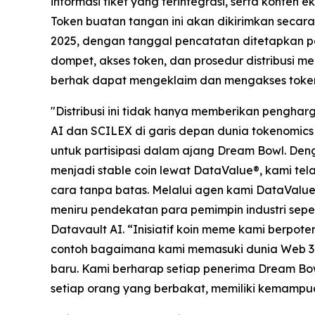
informasi tiket yang terintegrasi, serta konten
Token buatan tangan ini akan dikirimkan secar
2025, dengan tanggal pencatatan ditetapkan 
dompet, akses token, dan prosedur distribusi
berhak dapat mengeklaim dan mengakses toke
"Distribusi ini tidak hanya memberikan peng
AI dan SCILEX di garis depan dunia tokenomics 
untuk partisipasi dalam ajang Dream Bowl. Den
menjadi stable coin lewat DataValue®, kami te
cara tanpa batas. Melalui agen kami DataValue®
meniru pendekatan para pemimpin industri seper
Datavault AI. “Inisiatif koin meme kami berpot
contoh bagaimana kami memasuki dunia Web 3
baru. Kami berharap setiap penerima Dream B
setiap orang yang berbakat, memiliki kemampu