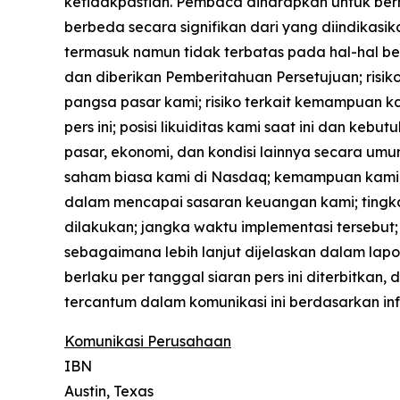
ketidakpastian. Pembaca diharapkan untuk berh
berbeda secara signifikan dari yang diindikasi
termasuk namun tidak terbatas pada hal-hal be
dan diberikan Pemberitahuan Persetujuan; risi
pangsa pasar kami; risiko terkait kemampuan 
pers ini; posisi likuiditas kami saat ini dan 
pasar, ekonomi, dan kondisi lainnya secara 
saham biasa kami di Nasdaq; kemampuan kami 
dalam mencapai sasaran keuangan kami; tingkat 
dilakukan; jangka waktu implementasi tersebut; r
sebagaimana lebih lanjut dijelaskan dalam lapo
berlaku per tanggal siaran pers ini diterbitk
tercantum dalam komunikasi ini berdasarkan in
Komunikasi Perusahaan
IBN
Austin, Texas