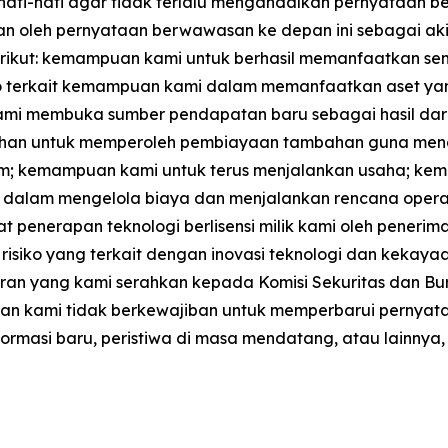
ati-hati agar tidak terlalu mengandalkan pernyataan be
kan oleh pernyataan berwawasan ke depan ini sebagai akib
rikut: kemampuan kami untuk berhasil memanfaatkan sem
ko terkait kemampuan kami dalam memanfaatkan aset yang
kami membuka sumber pendapatan baru sebagai hasil dar
kebutuhan untuk memperoleh pembiayaan tambahan guna men
umum; kemampuan kami untuk terus menjalankan usaha; 
dalam mengelola biaya dan menjalankan rencana opera
penerapan teknologi berlisensi milik kami oleh penerima
isiko yang terkait dengan inovasi teknologi dan kekayaan i
ran yang kami serahkan kepada Komisi Sekuritas dan Burs
an, dan kami tidak berkewajiban untuk memperbarui pern
formasi baru, peristiwa di masa mendatang, atau lainnya