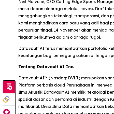
Neil Malvone, CEO Cutting Edge Sports Manage
masa depan olahraga melalui inovasi. Draf toke
menggabungkan teknologi, transparansi, dan p
kami menghadirkan cara baru yang adil bagi pa
perguruan tinggi. 14 November akan menjadi ta
tingkat berikutnya dalam olahraga rugbi."
Datavault AI terus memanfaatkan portofolio kek
keuntungan bagi pemegang saham di tengah pe
Tentang Datavault AI Inc.
Datavault AI™ (Nasdaq: DVLT) merupakan yang t
Platform berbasis cloud Perusahaan ini menyedia
Ilmu Akustik Datavault AI memiliki teknologi be
spasial dasar dan pertama di industri dengan K
multikanal. Divisi Ilmu Data memanfaatkan kek
pengalaman, valuasi, dan monetisasi yang aman