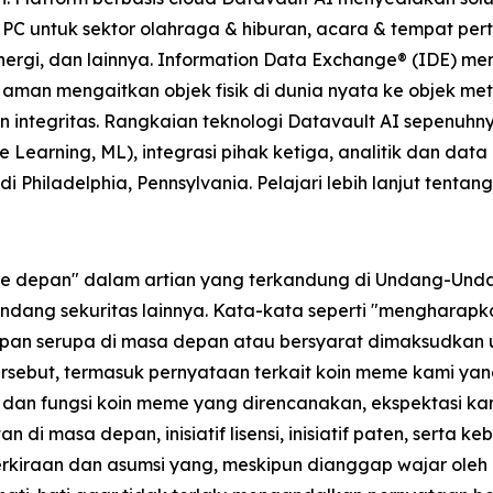
HPC untuk sektor olahraga & hiburan, acara & tempat pert
nergi, dan lainnya. Information Data Exchange® (IDE) me
 aman mengaitkan objek fisik di dunia nyata ke objek m
integritas. Rangkaian teknologi Datavault AI sepenuhn
Learning, ML), integrasi pihak ketiga, analitik dan data
 Philadelphia, Pennsylvania. Pelajari lebih lanjut tentan
 ke depan" dalam artian yang terkandung di Undang-Unda
dang sekuritas lainnya. Kata-kata seperti "mengharapkan
gkapan serupa di masa depan atau bersyarat dimaksudkan
sebut, termasuk pernyataan terkait koin meme kami yang
as dan fungsi koin meme yang direncanakan, ekspektasi ka
n di masa depan, inisiatif lisensi, inisiatif paten, serta 
erkiraan dan asumsi yang, meskipun dianggap wajar ol