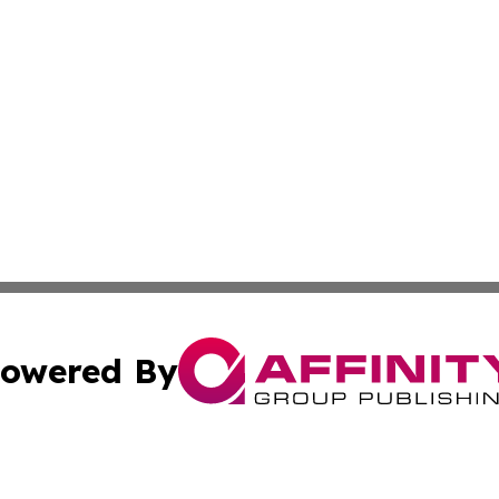
owered By
ubmit Press Release
Terms & Conditions
Copyright/DMCA