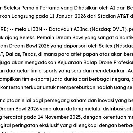
oin Seleksi Pemain Pertama yang Dihasilkan oleh AI dan B
rkan Langsung pada 11 Januari 2026 dari Stadion AT&T di
-- melalui IBN -- Datavault AI Inc. (Nasdaq: DVLT), pe
k ajang Seleksi Pemain Dream Bowl yang sangat dinantika
lam Dream Bowl 2026 yang disponsori oleh Scilex (Nasda
T, Dallas, Texas, di mana para atlet papan atas akan 
juga akan mengadakan Kejuaraan Balap Drone Profesion
n dua gelar tim e-sports yang seru dan mendebarkan. A
enampilkan tim e-sports juara dunia dari berbagai negar
kontestan terkuat untuk memperebutkan hadiah uang seka
nciptaan nilai bagi pemegang saham dan inovasi yang be
eam Bowl 2026 yang akan datang melalui distribusi sat
tercatat pada 14 November 2025, dengan ketentuan mend
al peringatan eksklusif yang dilengkapi dengan berbagai