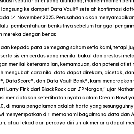
 eksklusif seputar atlet yang diundang, momen-momen pent
a langsung ke dompet Data Vault® setelah konfirmasi daf
pada 14 November 2025. Perusahaan akan menyampaikan p
 melalui pemberitahuan berikutnya sebelum tanggal peng
n mereka dengan benar.
hargaan kepada para pemegang saham setia kami, tetap
serta sistem cerdas yang menilai bakat dan prestasi mela
gan menilai keterampilan, kemampuan, dan potensi atlet 
lah mengubah cara nilai data dapat direkam, dicetak, da
, DataScore®, dan Data Vault Bank®, kami menerapkan str
ti Larry Fink dari BlackRock dan JPMorgan," ujar Natha
ensi menciptakan keterlibatan nyata dalam Dream Bowl ya
.0, di mana pengalaman adalah harta yang sesungguhny
owl menyempatkan diri memahami bagaimana data dan A
an, atau tekad dan percaya diri untuk menang dapat me