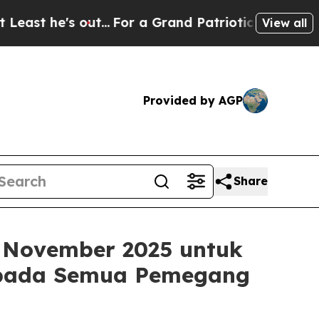
ut...
For a Grand Patriotic Bargain Democrats 
View all
Provided by AGP
Share
 November 2025 untuk
kepada Semua Pemegang