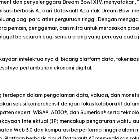
ment dan penyelenggara Dream Bowl XIV, menyatakan, "
nisasi berbasis AI dari Datavault AI untuk Dream Bowl m
eluang bagi para atlet perguruan tinggi. Dengan mengg
ra pemain, penggemar, dan mitra untuk merasakan proses
nggal bersejarah bagi semua orang yang percaya pada ja
ayaan intelektualnya di bidang platform data, tokenisasi
satnya pertumbuhan ekonomi digital.
erdepan dalam pengalaman data, valuasi, dan monetisasi
kan solusi komprehensif dengan fokus kolaboratif dalam D
rpaten seperti WiSA®, ADIO®, dan Sumerian® serta teknolo
ekayaan Intelektual (IP) mencakup pengaturan waktu audi
uatan Web 3.0 dan komputasi berperforma tinggi dalam me
. Platform berbasis cloud Datavault AI menyediakan sol