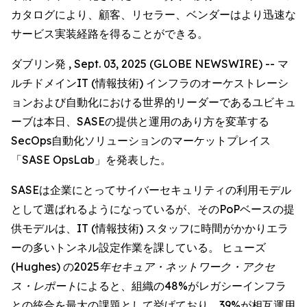
カタログにより、顧客、リセラー、ベンダーはより迅速な
サービス実装経路を得ることができる。
ダブリン発 , Sept. 03, 2025 (GLOBE NEWSWIRE) -- マ
ルチドメインIT (情報技術) インフラのオーケストレーシ
ョンおよび自動化における世界的リーダーであるユビキュ
ーブは本日、SASEの提供と運用のあり方を変革する
SecOps自動化ソリューションのマーケットプレイス
「SASE OpsLab」を発表した。
SASEは企業にとってサイバーセキュリティの利用モデル
として選ばれるようになっているが、そのPoPベースの提
供モデルは、IT (情報技術) スタッフに時間がかかりエラ
ーの多いトンネル設定作業を課している。 ヒューズ
(Hughes) の
2025年セキュア・ネットワーク・アクセ
ス・レポート
によると、組織の48%がレガシーインフラ
との統合を最大の課題として挙げており、39%が相互運用